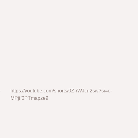
-
https://youtube.com/shorts/0Z-rWJcg2sw?si=c-
MPjif0PTmapze9