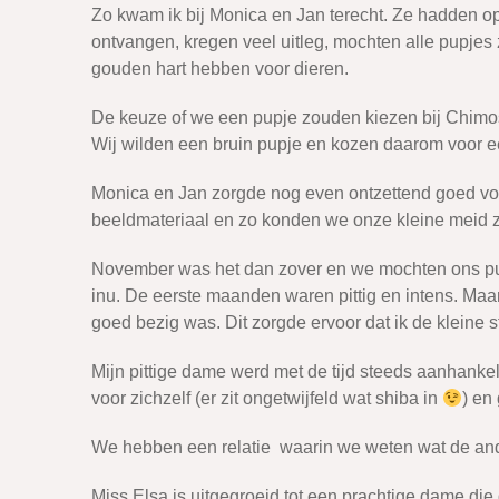
Zo kwam ik bij Monica en Jan terecht. Ze hadden o
ontvangen, kregen veel uitleg, mochten alle pupje
gouden hart hebben voor dieren.
De keuze of we een pupje zouden kiezen bij Chimos
Wij wilden een bruin pupje en kozen daarom voor ee
Monica en Jan zorgde nog even ontzettend goed voor
beeldmateriaal en zo konden we onze kleine meid z
November was het dan zover en we mochten ons pup
inu. De eerste maanden waren pittig en intens. Ma
goed bezig was. Dit zorgde ervoor dat ik de kleine s
Mijn pittige dame werd met de tijd steeds aanhankeli
voor zichzelf (er zit ongetwijfeld wat shiba in
) en
We hebben een relatie waarin we weten wat de ander
Miss Elsa is uitgegroeid tot een prachtige dame die g