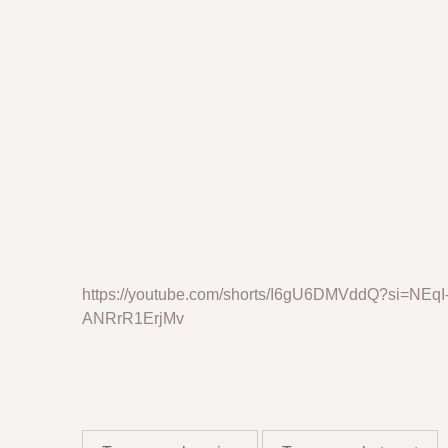
https://youtube.com/shorts/I6gU6DMVddQ?si=NEqI
ANRrR1ErjMv