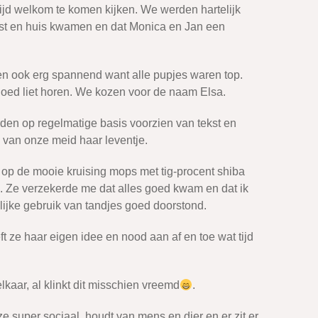
jd welkom te komen kijken. We werden hartelijk
est en huis kwamen en dat Monica en Jan een
en ook erg spannend want alle pupjes waren top.
goed liet horen. We kozen voor de naam Elsa.
den op regelmatige basis voorzien van tekst en
 van onze meid haar leventje.
p de mooie kruising mops met tig-procent shiba
. Ze verzekerde me dat alles goed kwam en dat ik
nlijke gebruik van tandjes goed doorstond.
ft ze haar eigen idee en nood aan af en toe wat tijd
kaar, al klinkt dit misschien vreemd
.
 ze super sociaal, houdt van mens en dier en er zit er