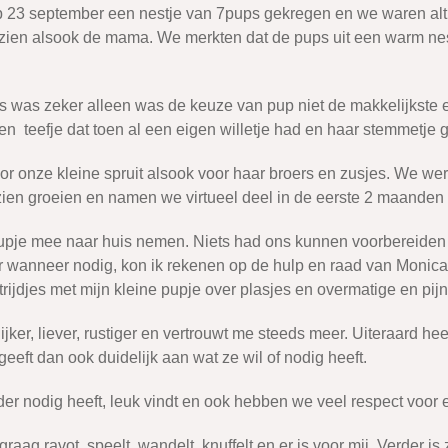
p 23 september een nestje van 7pups gekregen en we waren alti
s zien alsook de mama. We merkten dat de pups uit een warm n
 was zeker alleen was de keuze van pup niet de makkelijkste 
n teefje dat toen al een eigen willetje had en haar stemmetje 
 onze kleine spruit alsook voor haar broers en zusjes. We wer
ien groeien en namen we virtueel deel in de eerste 2 maanden
je mee naar huis nemen. Niets had ons kunnen voorbereiden o
ar wanneer nodig, kon ik rekenen op de hulp en raad van Monica
trijdjes met mijn kleine pupje over plasjes en overmatige en pij
jker, liever, rustiger en vertrouwt me steeds meer. Uiteraard hee
 geeft dan ook duidelijk aan wat ze wil of nodig heeft.
 nodig heeft, leuk vindt en ook hebben we veel respect voor el
raag ravot, speelt, wandelt, knuffelt en er is voor mij. Verder is